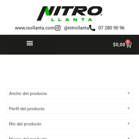
Saltar
al
www.isollanta.com
@nitrollanta
07 280 90 96
contenido
0
$
0,00
Ancho del producto
Perfil del producto
Rin del producto