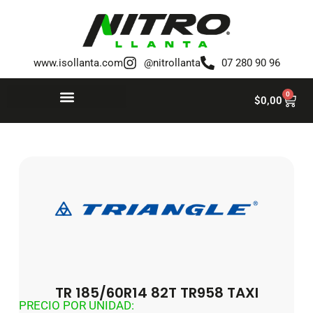
Saltar
al
www.isollanta.com
@nitrollanta
07 280 90 96
contenido
0
$
0,00
TR 185/60R14 82T TR958 TAXI
PRECIO POR UNIDAD: