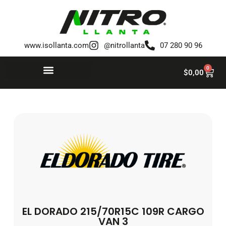
Saltar
al
www.isollanta.com
@nitrollanta
07 280 90 96
contenido
0
$
0,00
EL DORADO 215/70R15C 109R CARGO
VAN 3