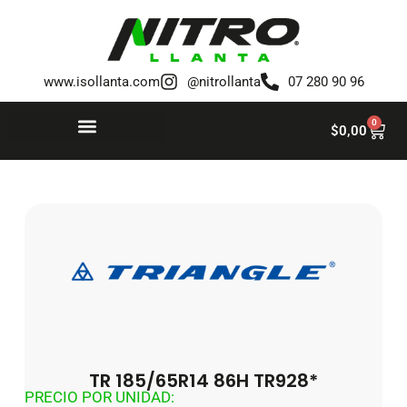
Saltar
al
www.isollanta.com
@nitrollanta
07 280 90 96
contenido
0
$
0,00
TR 185/65R14 86H TR928*
PRECIO POR UNIDAD: