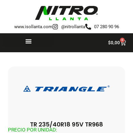
Saltar
al
www.isollanta.com
@nitrollanta
07 280 90 96
contenido
0
$
0,00
TR 235/40R18 95V TR968
PRECIO POR UNIDAD: