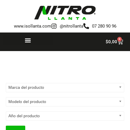
Saltar
al
www.isollanta.com
@nitrollanta
07 280 90 96
contenido
0
$
0,00
Marca del producto
Modelo del producto
Año del producto