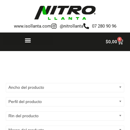
Saltar
al
www.isollanta.com
@nitrollanta
07 280 90 96
contenido
0
$
0,00
Ancho del producto
Perfil del producto
Rin del producto