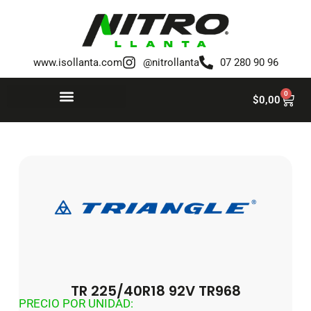
Saltar
al
www.isollanta.com
@nitrollanta
07 280 90 96
contenido
0
$
0,00
TR 225/40R18 92V TR968
PRECIO POR UNIDAD: