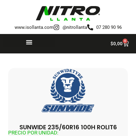
Saltar
al
www.isollanta.com
@nitrollanta
07 280 90 96
contenido
0
$
0,00
SUNWIDE 235/60R16 100H ROLIT6
PRECIO POR UNIDAD: