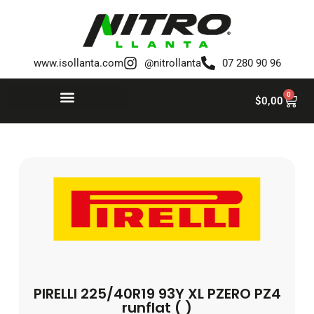
Saltar
al
www.isollanta.com
@nitrollanta
07 280 90 96
contenido
0
$
0,00
PIRELLI 225/40R19 93Y XL PZERO PZ4
runflat ( )