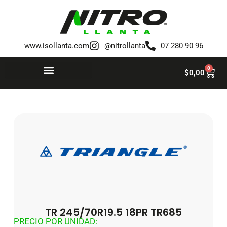
Saltar
al
www.isollanta.com
@nitrollanta
07 280 90 96
contenido
0
$
0,00
TR 245/70R19.5 18PR TR685
PRECIO POR UNIDAD: