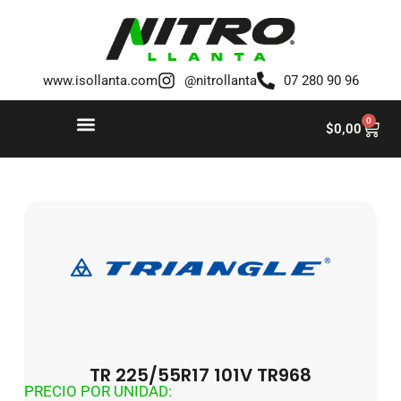
Saltar
al
www.isollanta.com
@nitrollanta
07 280 90 96
contenido
0
$
0,00
TR 225/55R17 101V TR968
PRECIO POR UNIDAD: