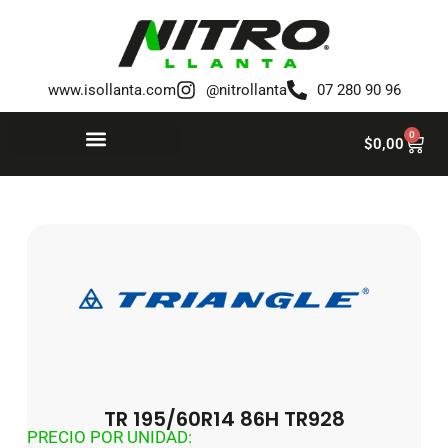
Saltar
al
www.isollanta.com
@nitrollanta
07 280 90 96
contenido
0
$
0,00
TR 195/60R14 86H TR928
PRECIO POR UNIDAD: