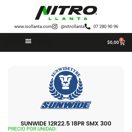
Saltar
al
www.isollanta.com
@nitrollanta
07 280 90 96
contenido
0
$
0,00
SUNWIDE 12R22.5 18PR SMX 300
PRECIO POR UNIDAD: