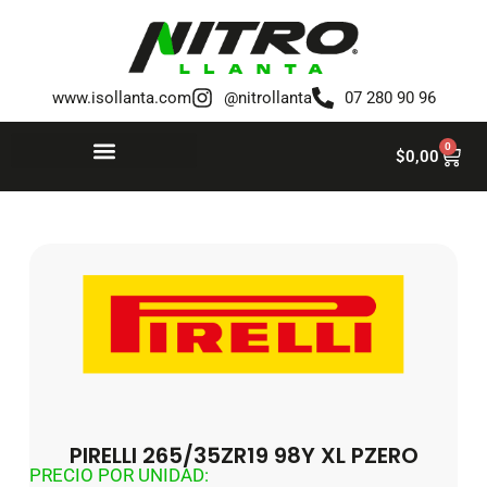
Saltar
al
www.isollanta.com
@nitrollanta
07 280 90 96
contenido
0
$
0,00
PIRELLI 265/35ZR19 98Y XL PZERO
PRECIO POR UNIDAD: