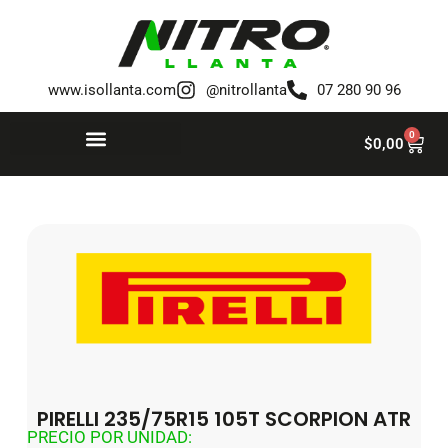
Saltar
al
www.isollanta.com
@nitrollanta
07 280 90 96
contenido
0
$
0,00
PIRELLI 235/75R15 105T SCORPION ATR
PRECIO POR UNIDAD: