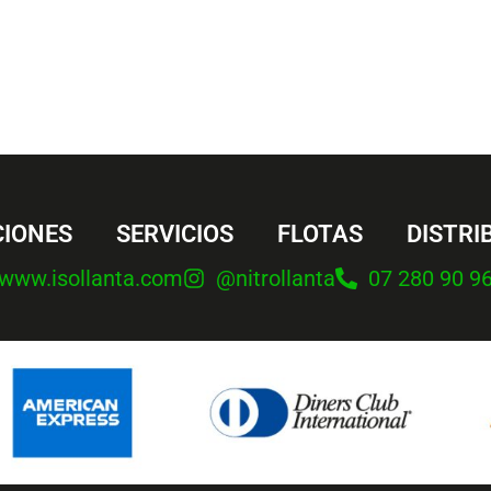
IONES
SERVICIOS
FLOTAS
DISTRI
www.isollanta.com
@nitrollanta
07 280 90 9