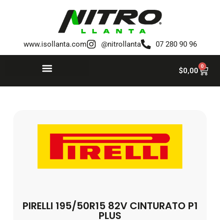
Saltar
al
www.isollanta.com
@nitrollanta
07 280 90 96
contenido
0
$
0,00
PIRELLI 195/50R15 82V CINTURATO P1
PLUS