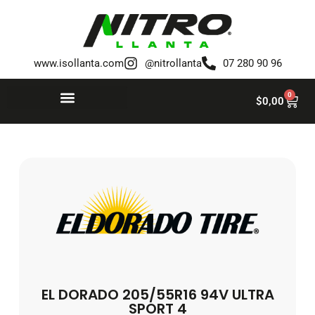
Saltar
al
www.isollanta.com
@nitrollanta
07 280 90 96
contenido
0
$
0,00
EL DORADO 205/55R16 94V ULTRA
SPORT 4