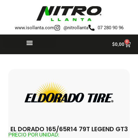
Saltar
al
www.isollanta.com
@nitrollanta
07 280 90 96
contenido
0
$
0,00
EL DORADO 165/65R14 79T LEGEND GT3
PRECIO POR UNIDAD: